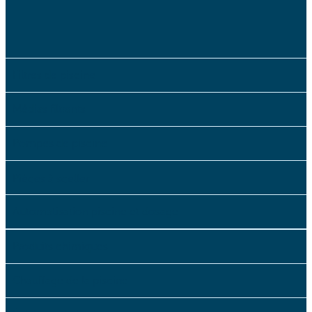
Filtres de piscine
Médias filtrants
Pompes de piscine
Pièces à sceller
Automatisation piscine et dosage
Produits chimiques
Chauffage de la piscine