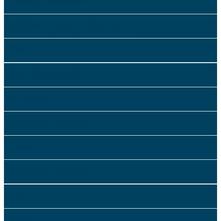
Éclairage de la piscine
Systèmes de nage à contre courant
Liners
Blocs en polystyrène
Accessoires
Accessoires d'entretien
Robots
Couvertures de piscine
PVC
Daisy+